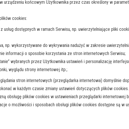
ą w urządzeniu końcowym Użytkownika przez czas określony w parametr
lików cookies:
ie z usług dostępnych w ramach Serwisu, np. uwierzytelniające pliki c
wa, np. wykorzystywane do wykrywania nadużyć w zakresie uwierzytelni
nie informacji o sposobie korzystania ze stron internetowych Serwisu;
ętanie” wybranych przez Użytkownika ustawień i personalizację interfej
nki, wyglądu strony internetowej itp.;
lądania stron internetowych (przeglądarka internetowa) domyślnie d
onać w każdym czasie zmiany ustawień dotyczących plików cookies.
zną obsługę plików cookies w ustawieniach przeglądarki internetowe
cje o możliwości i sposobach obsługi plików cookies dostępne są w u