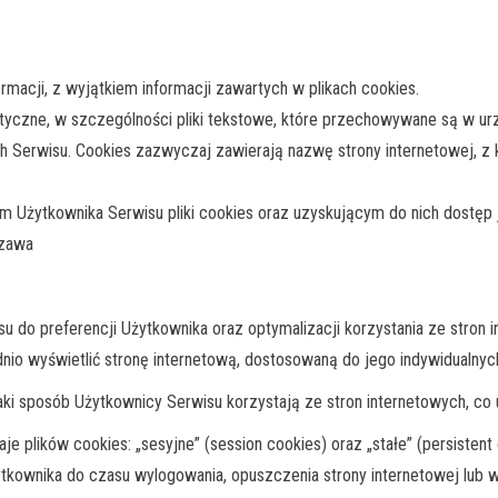
macji, z wyjątkiem informacji zawartych w plikach cookies.
rmatyczne, w szczególności pliki tekstowe, które przechowywane są w 
h Serwisu. Cookies zazwyczaj zawierają nazwę strony internetowej, z
 Użytkownika Serwisu pliki cookies oraz uzyskującym do nich dos
szawa
u do preferencji Użytkownika oraz optymalizacji korzystania ze stron i
io wyświetlić stronę internetową, dostosowaną do jego indywidualnyc
ki sposób Użytkownicy Serwisu korzystają ze stron internetowych, co um
plików cookies: „sesyjne” (session cookies) oraz „stałe” (persistent
ownika do czasu wylogowania, opuszczenia strony internetowej lub w