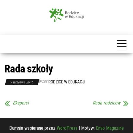
Przejdź
do
treści
Rodzice
w
Edukacji
Rada szkoły
przez
RODZICE W EDUKACJI
9 września 2015
Eksperci
Rada rodziców
Dumnie wspierane przez
WordPress
|
Motyw:
Envo Magazine