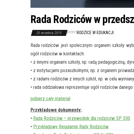
Rada Rodziców w przedsz
przez
RODZICE W EDUKACJI
20 września 2015
Rada rodziców jest społecznym organem szkoły wybr
ogół rodziców w kontaktach:
• z innymi organami szkoły, np. radą pedagogiczną, d
• z instytucjami pozaszkolnymi, np. z organem pro
• z radami rodziców z innych szkół, np. w celu wymia
• rada oddziałowa reprezentuje ogół rodziców danego
pobierz cały materiał
Przykładowe dokumenty:
•
Rada Rodziców – przewodnik dla rodziców SP 330
•
Przykładowy Regulamin Rady Rodziców