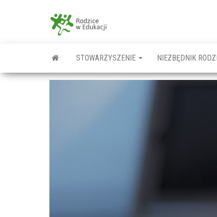
Przejdź
do
Rodzice
treści
w
Edukacji
STOWARZYSZENIE
NIEZBĘDNIK RODZ