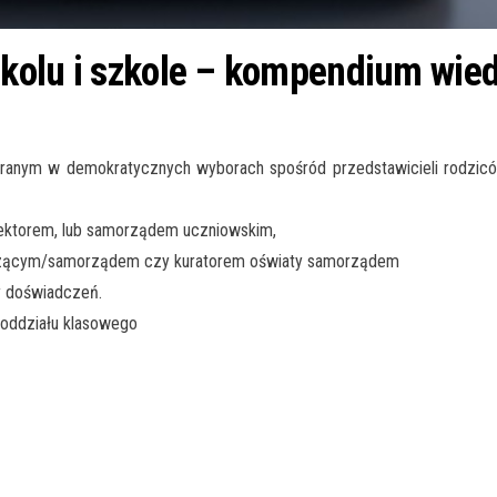
kolu i szkole – kompendium wie
anym w demokratycznych wyborach spośród przedstawicieli rodziców
yrektorem, lub samorządem uczniowskim,
wadzącym/samorządem czy kuratorem oświaty samorządem
ny doświadczeń.
 oddziału klasowego