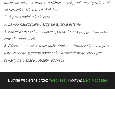
uczniowie uczą się dobrze, a różnice w osiągach między szkołami
są niewielkie. Nie ma szkół słabych.
2. W przeszłości tak nie było.
3. Zawód nauczyciela cieszy się wysoką estymą.
4. Finlandia ma jeden z najlepszych systemów przygotowania do
zawodu nauczyciela.
5. Fińscy nauczyciele mają duży stopień autonomii i korzystają ze
ustawicznego systemu doskonalenia zawodowego, który jest
otwarty na bieżące potrzeby edukacji.
Dumnie wspierane przez
WordPress
|
Motyw:
Envo Magazine