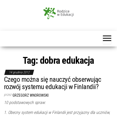
Przejdź
do
treści
Rodzice
w
Edukacji
Tag:
dobra edukacja
14 grudnia 2012
Czego można się nauczyć obserwując
rozwój systemu edukacji w Finlandii?
przez
GRZEGORZ WNOROWSKI
10 podstawowych spraw:
1. Obecny system edukacji w Finlandii jest przyjazny dla uczniów,