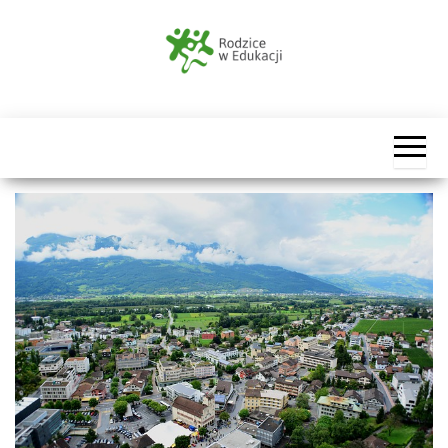
Przejdź
do
treści
Rodzice
w
Edukacji