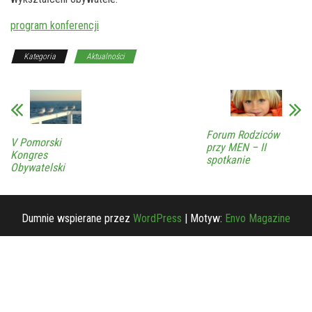
program konferencji
Kategoria
Aktualności
Forum Rodziców
V Pomorski
przy MEN – II
Kongres
spotkanie
Obywatelski
Dumnie wspierane przez
WordPress
|
Motyw:
Envo Magazine