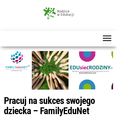
Przejdź
do
treści
Rodzice
w
Edukacji
Pracuj na sukces swojego
dziecka – FamilyEduNet