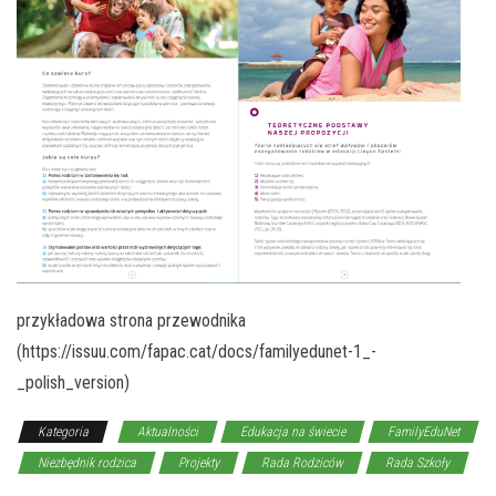
przykładowa strona przewodnika
(https://issuu.com/fapac.cat/docs/familyedunet-1_-
_polish_version)
Kategoria
Aktualności
Edukacja na świecie
FamilyEduNet
Niezbędnik rodzica
Projekty
Rada Rodziców
Rada Szkoły