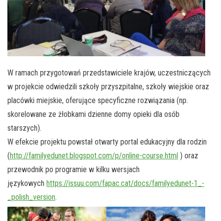
W ramach przygotowań przedstawiciele krajów, uczestniczących
w projekcie odwiedzili szkoły przyszpitalne, szkoły wiejskie oraz
placówki miejskie, oferujące specyficzne rozwiązania (np.
skorelowane ze żłobkami dzienne domy opieki dla osób
starszych).
W efekcie projektu powstał otwarty portal edukacyjny dla rodzin
(
http://familyedunet.blogspot.
com/p/online-course.html
) oraz
przewodnik po programie w kilku wersjach
językowych
https://issuu.com/
fapac.cat/docs/familyedunet-1_
-
_polish_version
.