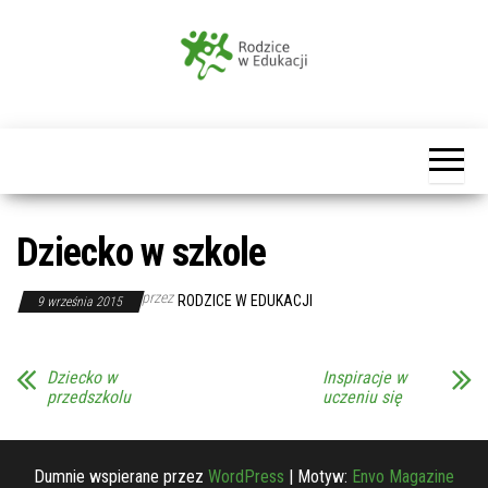
Przejdź
do
treści
Rodzice
w
Edukacji
Dziecko w szkole
przez
RODZICE W EDUKACJI
9 września 2015
Dziecko w
Inspiracje w
przedszkolu
uczeniu się
Dumnie wspierane przez
WordPress
|
Motyw:
Envo Magazine