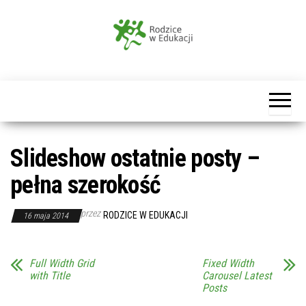
Przejdź
do
treści
Rodzice
w
Edukacji
Slideshow ostatnie posty –
pełna szerokość
przez
RODZICE W EDUKACJI
16 maja 2014
Full Width Grid
Fixed Width
with Title
Carousel Latest
Posts