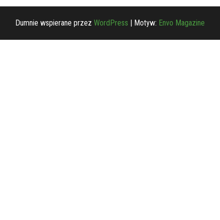
Dumnie wspierane przez
WordPress
|
Motyw:
Envo Magazine