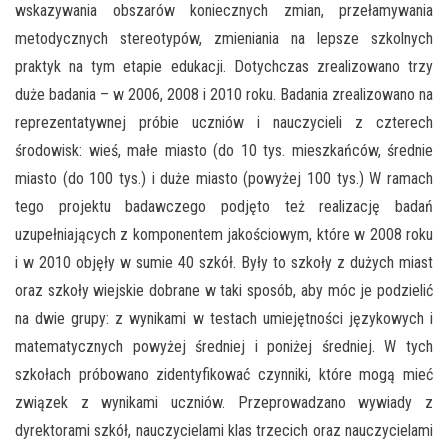
wskazywania obszarów koniecznych zmian, przełamywania
metodycznych stereotypów, zmieniania na lepsze szkolnych
praktyk na tym etapie edukacji. Dotychczas zrealizowano trzy
duże badania – w 2006, 2008 i 2010 roku. Badania zrealizowano na
reprezentatywnej próbie uczniów i nauczycieli z czterech
środowisk: wieś, małe miasto (do 10 tys. mieszkańców, średnie
miasto (do 100 tys.) i duże miasto (powyżej 100 tys.) W ramach
tego projektu badawczego podjęto też realizację badań
uzupełniających z komponentem jakościowym, które w 2008 roku
i w 2010 objęły w sumie 40 szkół. Były to szkoły z dużych miast
oraz szkoły wiejskie dobrane w taki sposób, aby móc je podzielić
na dwie grupy: z wynikami w testach umiejętności językowych i
matematycznych powyżej średniej i poniżej średniej. W tych
szkołach próbowano zidentyfikować czynniki, które mogą mieć
związek z wynikami uczniów. Przeprowadzano wywiady z
dyrektorami szkół, nauczycielami klas trzecich oraz nauczycielami