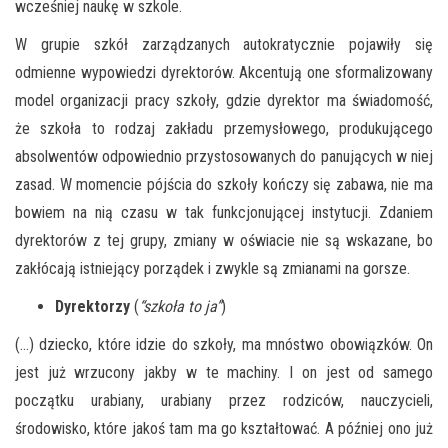
wcześniej naukę w szkole.
W grupie szkół zarządzanych autokratycznie pojawiły się
odmienne wypowiedzi dyrektorów. Akcentują one sformalizowany
model organizacji pracy szkoły, gdzie dyrektor ma świadomość,
że szkoła to rodzaj zakładu przemysłowego, produkującego
absolwentów odpowiednio przystosowanych do panujących w niej
zasad. W momencie pójścia do szkoły kończy się zabawa, nie ma
bowiem na nią czasu w tak funkcjonującej instytucji. Zdaniem
dyrektorów z tej grupy, zmiany w oświacie nie są wskazane, bo
zakłócają istniejący porządek i zwykle są zmianami na gorsze.
Dyrektorzy
(
“szkoła to ja”
)
(…) dziecko, które idzie do szkoły, ma mnóstwo obowiązków. On
jest już wrzucony jakby w te machiny. I on jest od samego
początku urabiany, urabiany przez rodziców, nauczycieli,
środowisko, które jakoś tam ma go kształtować. A później ono już