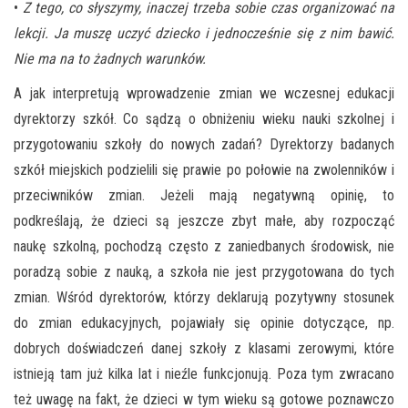
•
Z tego, co słyszymy, inaczej trzeba sobie czas organizować na
lekcji. Ja muszę uczyć dziecko i jednocześnie się z nim bawić.
Nie ma na to żadnych warunków.
A jak interpretują wprowadzenie zmian we wczesnej edukacji
dyrektorzy szkół. Co sądzą o obniżeniu wieku nauki szkolnej i
przygotowaniu szkoły do nowych zadań? Dyrektorzy badanych
szkół miejskich podzielili się prawie po połowie na zwolenników i
przeciwników zmian. Jeżeli mają negatywną opinię, to
podkreślają, że dzieci są jeszcze zbyt małe, aby rozpocząć
naukę szkolną, pochodzą często z zaniedbanych środowisk, nie
poradzą sobie z nauką, a szkoła nie jest przygotowana do tych
zmian. Wśród dyrektorów, którzy deklarują pozytywny stosunek
do zmian edukacyjnych, pojawiały się opinie dotyczące, np.
dobrych doświadczeń danej szkoły z klasami zerowymi, które
istnieją tam już kilka lat i nieźle funkcjonują. Poza tym zwracano
też uwagę na fakt, że dzieci w tym wieku są gotowe poznawczo