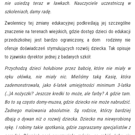
nie usiedzą teraz w ławkach. Nauczyciele uczestniczą w
szkoleniach, damy radę.
Zwolennicy tej zmiany edukacyjnej podkreślają jej szczególne
znaczenie na terenach wiejskich, gdzie dostęp dzieci do edukacji
przedszkolnej jest bardzo ograniczony, a dom rodzinny nie
oferuje doświadczeń stymulujących rozwój dziecka. Tak opisuje
to zjawisko dyrektor jednej z badanych szkół:
Przychodzą dzieci hołubione przez babcię, które nie miały w
ręku ołówka, nie miały nic. Mieliśmy taką Kasię, która
zademonstrowała, jako 6-latek umiejętności minimum 3-latka
(…)
A nożyczki? Jeszcze kredki to może, ale farby? A gdzie tam.
Bo to są często domy-muzea, gdzie dziecko nie może nabrudzić.
Żadnego malowania absolutnie. Są rodzice, którzy bardziej
dbają o dywan niż o rozwój dziecka. Dziecko ma niewyrobioną
rękę. I robimy takie spotkania, gdzie zapraszamy specjalistów z