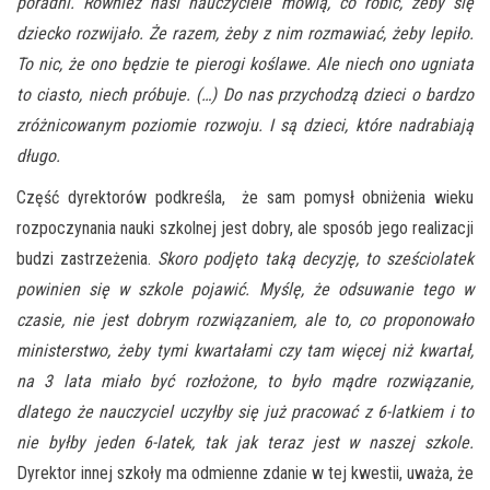
poradni. Również nasi nauczyciele mówią, co robić, żeby się
dziecko rozwijało. Że razem, żeby z nim rozmawiać, żeby lepiło.
To nic, że ono będzie te pierogi koślawe. Ale niech ono ugniata
to ciasto, niech próbuje. (…) Do nas przychodzą dzieci o bardzo
zróżnicowanym poziomie rozwoju. I są dzieci, które nadrabiają
długo.
Część dyrektorów podkreśla, że sam pomysł obniżenia wieku
rozpoczynania nauki szkolnej jest dobry, ale sposób jego realizacji
budzi zastrzeżenia.
Skoro podjęto taką decyzję, to sześciolatek
powinien się w szkole pojawić. Myślę, że odsuwanie tego w
czasie, nie jest dobrym rozwiązaniem, ale to, co proponowało
ministerstwo, żeby tymi kwartałami czy tam więcej niż kwartał,
na 3 lata miało być rozłożone, to było mądre rozwiązanie,
dlatego że nauczyciel uczyłby się już pracować z 6-latkiem i to
nie byłby jeden 6-latek, tak jak teraz jest w naszej szkole.
Dyrektor innej szkoły ma odmienne zdanie w tej kwestii, uważa, że