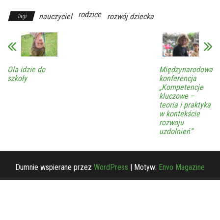
rodzice
nauczyciel
rozwój dziecka
Tagi
Ola idzie do
Międzynarodowa
szkoły
konferencja
„Kompetencje
kluczowe –
teoria i praktyka
w kontekście
rozwoju
uzdolnień”
Dumnie wspierane przez
WordPress
|
Motyw:
Envo Magazine