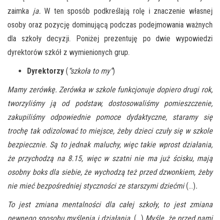
zaimka
ja.
W ten sposób podkreślają rolę i znaczenie własnej
osoby oraz pozycję dominującą podczas podejmowania ważnych
dla szkoły decyzji. Poniżej prezentuję po dwie wypowiedzi
dyrektorów szkół z wymienionych grup.
Dyrektorzy
(
“szkoła to my”
)
Mamy zerówkę. Zerówka w szkole funkcjonuje dopiero drugi rok,
tworzyliśmy ją od podstaw, dostosowaliśmy pomieszczenie,
zakupiliśmy odpowiednie pomoce dydaktyczne, staramy się
trochę tak odizolować to miejsce, żeby dzieci czuły się w szkole
bezpiecznie. Są to jednak maluchy, więc takie wprost działania,
że przychodzą na 8.15, więc w szatni nie ma już ścisku, mają
osobny boks dla siebie, że wychodzą też przed dzwonkiem, żeby
nie mieć bezpośredniej styczności ze starszymi dziećmi
(…)
.
To jest zmiana mentalności dla całej szkoły, to jest zmiana
pewnego sposobu myślenia i działania.
(…)
Myślę, że przed nami