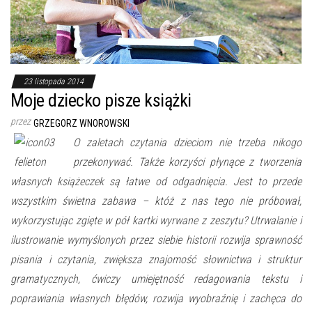
23 listopada 2014
Moje dziecko pisze książki
przez
GRZEGORZ WNOROWSKI
O zaletach czytania dzieciom nie trzeba nikogo
przekonywać. Także korzyści płynące z tworzenia
własnych książeczek są łatwe od odgadnięcia. Jest to przede
wszystkim świetna zabawa – któż z nas tego nie próbował,
wykorzystując zgięte w pół kartki wyrwane z zeszytu? Utrwalanie i
ilustrowanie wymyślonych przez siebie historii rozwija sprawność
pisania i czytania, zwiększa znajomość słownictwa i struktur
gramatycznych, ćwiczy umiejętność redagowania tekstu i
poprawiania własnych błędów, rozwija wyobraźnię i zachęca do