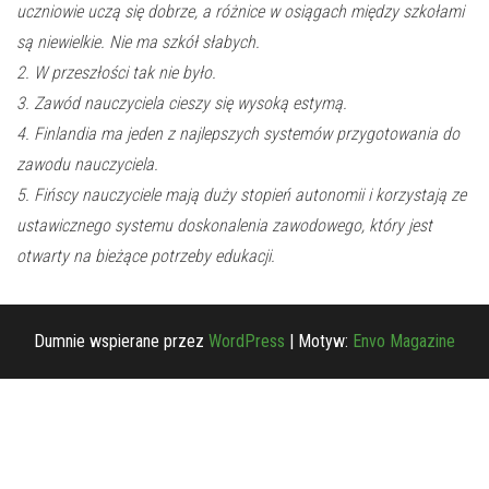
uczniowie uczą się dobrze, a różnice w osiągach między szkołami
są niewielkie. Nie ma szkół słabych.
2. W przeszłości tak nie było.
3. Zawód nauczyciela cieszy się wysoką estymą.
4. Finlandia ma jeden z najlepszych systemów przygotowania do
zawodu nauczyciela.
5. Fińscy nauczyciele mają duży stopień autonomii i korzystają ze
ustawicznego systemu doskonalenia zawodowego, który jest
otwarty na bieżące potrzeby edukacji.
Dumnie wspierane przez
WordPress
|
Motyw:
Envo Magazine