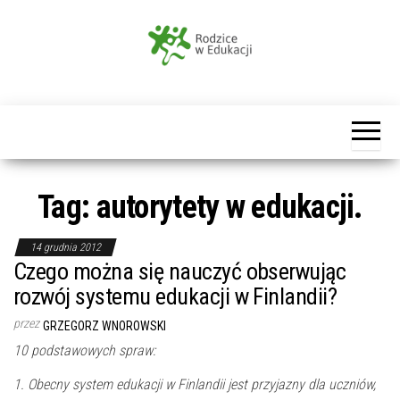
Przejdź
do
treści
Rodzice
w
Edukacji
Tag:
autorytety w edukacji.
14 grudnia 2012
Czego można się nauczyć obserwując
rozwój systemu edukacji w Finlandii?
przez
GRZEGORZ WNOROWSKI
10 podstawowych spraw:
1. Obecny system edukacji w Finlandii jest przyjazny dla uczniów,