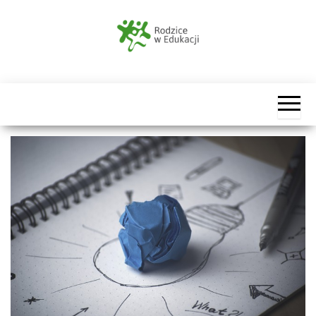
Przejdź
do
treści
Rodzice
w
Edukacji