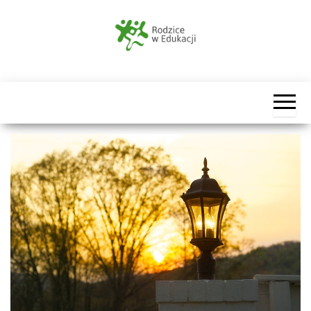
Przejdź
do
treści
Rodzice
w
Edukacji